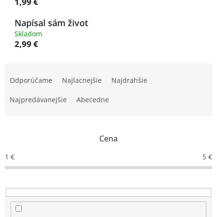
1,99 €
Napísal sám život
Skladom
2,99 €
R
a
Odporúčame
Najlacnejšie
Najdrahšie
d
e
Najpredávanejšie
Abecedne
n
i
e
Cena
p
r
1
€
5
€
o
d
u
k
t