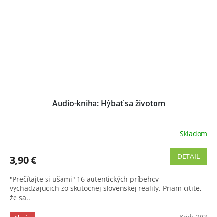
Audio-kniha: Hýbať sa životom
Skladom
Priemerné
hodnotenie
produktu
DETAIL
3,90 €
je
4,7
"Prečítajte si ušami" 16 autentických príbehov
z
vychádzajúcich zo skutočnej slovenskej reality. Priam cítite,
5
že sa...
hviezdičiek.
Kód:
203