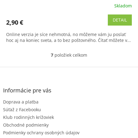
Skladom
Priemerné
hodnotenie
produktu
DETAIL
2,90 €
je
4,8
Online verzia je síce nehmotná, no môžeme vám ju poslať
z
hoc aj na koniec sveta, a to bez poštovného. Čítať môžete v...
5
hviezdičiek.
7
položiek celkom
O
v
l
Z
á
á
d
p
a
ä
Informácie pre vás
c
t
i
Doprava a platba
i
e
e
p
Súťaž z Facebooku
r
Klub rodinných krížoviek
v
Obchodné podmienky
k
Podmienky ochrany osobných údajov
y