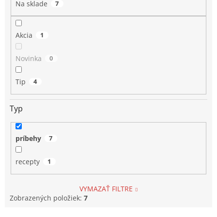
o
Na sklade
7
v
Akcia
1
Novinka
0
Tip
4
Typ
príbehy
7
recepty
1
VYMAZAŤ FILTRE
Zobrazených položiek:
7