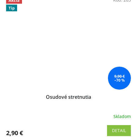
Akcia
Tip
9,90 €
–70 %
Osudové stretnutia
Skladom
Priemerné
hodnotenie
produktu
DETAIL
2,90 €
je