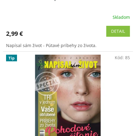
Skladom
Priemerné
hodnotenie
produktu
DETAIL
2,99 €
je
4,8
Napísal sám život - Pútavé príbehy zo života.
z
5
Kód:
85
hviezdičiek.
Tip