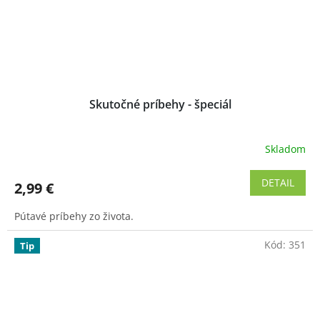
Skutočné príbehy - špeciál
Skladom
Priemerné
hodnotenie
produktu
DETAIL
2,99 €
je
5,0
Pútavé príbehy zo života.
z
5
Kód:
351
hviezdičiek.
Tip