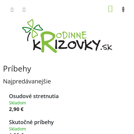
Prejsť
NÁKU
na
obsah
KOŠÍK
Príbehy
Najpredávanejšie
Osudové stretnutia
Skladom
2,90 €
Skutočné príbehy
Skladom