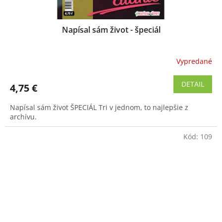
Napísal sám život - špeciál
Vypredané
Priemerné
hodnotenie
produktu
DETAIL
4,75 €
je
4,4
Napísal sám život ŠPECIÁL Tri v jednom, to najlepšie z
z
archívu.
5
hviezdičiek.
Kód:
109