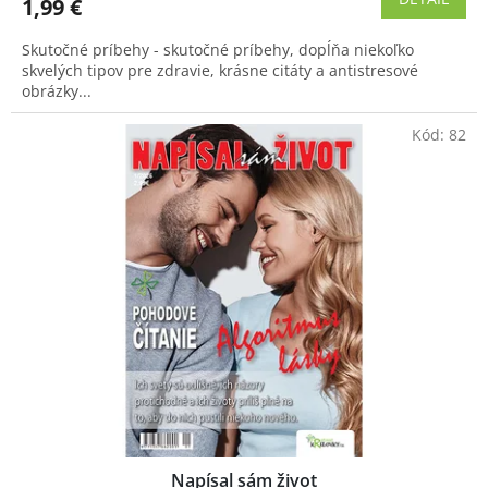
1,99 €
je
4,8
Skutočné príbehy - skutočné príbehy, dopĺňa niekoľko
z
skvelých tipov pre zdravie, krásne citáty a antistresové
5
obrázky...
hviezdičiek.
Kód:
82
Napísal sám život