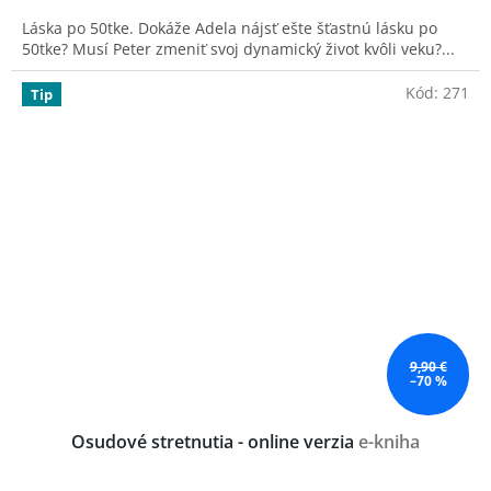
4,3
Láska po 50tke. Dokáže Adela nájsť ešte šťastnú lásku po
z
50tke? Musí Peter zmeniť svoj dynamický život kvôli veku?...
5
hviezdičiek.
Kód:
271
Tip
9,90 €
–70 %
Osudové stretnutia - online verzia
e-kniha