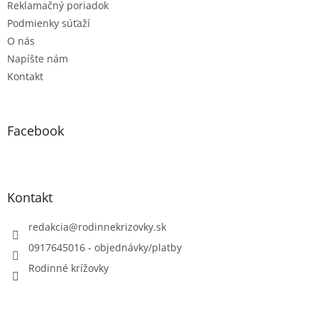
v
Reklamačný poriadok
ý
Podmienky súťaží
p
O nás
i
s
Napíšte nám
u
Kontakt
Facebook
Kontakt
redakcia
@
rodinnekrizovky.sk
0917645016 - objednávky/platby
Rodinné krížovky