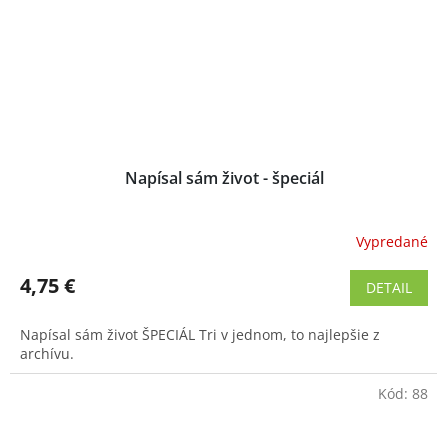
Napísal sám život - špeciál
Vypredané
Priemerné
hodnotenie
produktu
4,75 €
DETAIL
je
4,4
Napísal sám život ŠPECIÁL Tri v jednom, to najlepšie z
z
archívu.
5
hviezdičiek.
Kód:
88