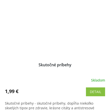
Skutočné príbehy
Skladom
Priemerné
hodnotenie
produktu
1,99 €
DETAIL
je
4,8
Skutočné príbehy - skutočné príbehy, dopĺňa niekoľko
z
skvelých tipov pre zdravie, krásne citáty a antistresové
5