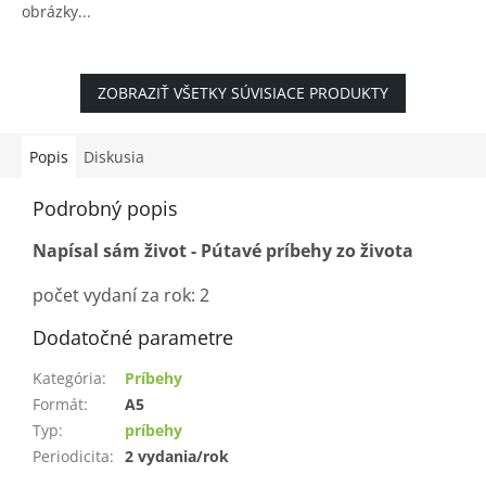
obrázky...
hviezdičiek.
ZOBRAZIŤ VŠETKY SÚVISIACE PRODUKTY
Popis
Diskusia
Podrobný popis
Napísal sám život - Pútavé príbehy zo života
počet vydaní za rok: 2
Dodatočné parametre
Kategória
:
Príbehy
Formát
:
A5
Typ
:
príbehy
Periodicita
:
2 vydania/rok