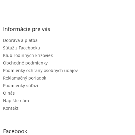
Z
á
p
ä
Informácie pre vás
t
Doprava a platba
i
e
Súťaž z Facebooku
Klub rodinných krížoviek
Obchodné podmienky
Podmienky ochrany osobných údajov
Reklamačný poriadok
Podmienky súťaží
O nás
Napíšte nám
Kontakt
Facebook