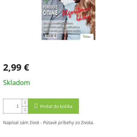
2,99 €
Jednotková
Skladom
cena:
Pridať do košíka
Napísal sám život - Pútavé príbehy zo života.