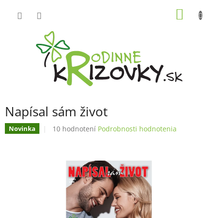
Prejsť
NÁKU
na
obsah
KOŠÍK
Napísal sám život
Priemerné
10 hodnotení
Podrobnosti hodnotenia
Novinka
hodnotenie
produktu
je
4,8
z
5
hviezdičiek.