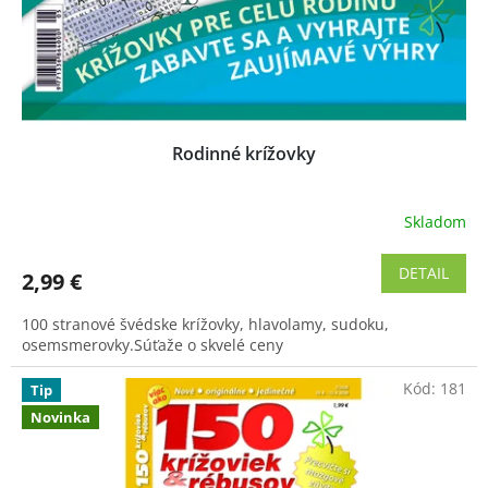
u
k
t
o
v
Rodinné krížovky
Skladom
Priemerné
hodnotenie
produktu
DETAIL
2,99 €
je
4,5
100 stranové švédske krížovky, hlavolamy, sudoku,
z
osemsmerovky.Súťaže o skvelé ceny
5
hviezdičiek.
Kód:
181
Tip
Novinka