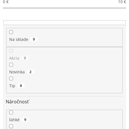
0
€
10
€
o
d
u
k
t
o
Na sklade
9
v
Akcia
0
Novinka
2
Tip
8
Náročnosť
ľahké
9