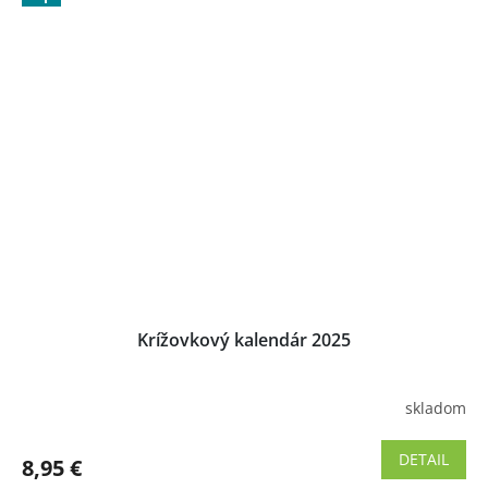
Krížovkový kalendár 2025
skladom
Priemerné
hodnotenie
produktu
DETAIL
8,95 €
je