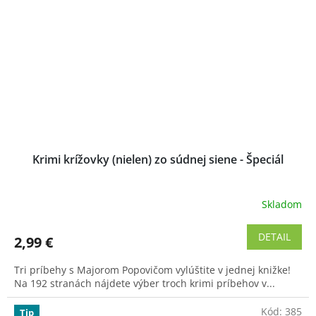
Krimi krížovky (nielen) zo súdnej siene - Špeciál
Skladom
Priemerné
hodnotenie
produktu
DETAIL
2,99 €
je
4,8
Tri príbehy s Majorom Popovičom vylúštite v jednej knižke!
z
Na 192 stranách nájdete výber troch krimi príbehov v...
5
hviezdičiek.
Kód:
385
Tip