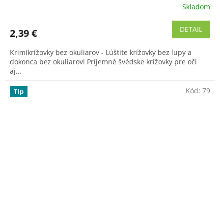
Skladom
Priemerné
hodnotenie
produktu
DETAIL
2,39 €
je
5,0
Krimikrížovky bez okuliarov - Lúštite krížovky bez lupy a
z
dokonca bez okuliarov! Príjemné švédske krížovky pre oči
5
aj...
hviezdičiek.
Kód:
79
Tip