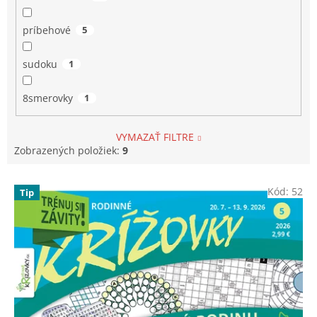
príbehové
5
sudoku
1
8smerovky
1
VYMAZAŤ FILTRE
Zobrazených položiek:
9
V
Kód:
52
Tip
ý
p
i
s
p
r
o
d