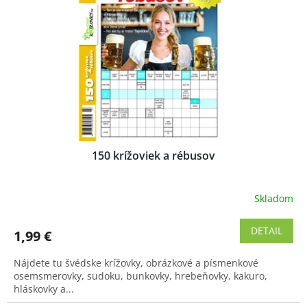
150 krížoviek a rébusov
Skladom
Priemerné
hodnotenie
produktu
DETAIL
1,99 €
je
4,3
Nájdete tu švédske krížovky, obrázkové a písmenkové
z
osemsmerovky, sudoku, bunkovky, hrebeňovky, kakuro,
5
hláskovky a...
hviezdičiek.