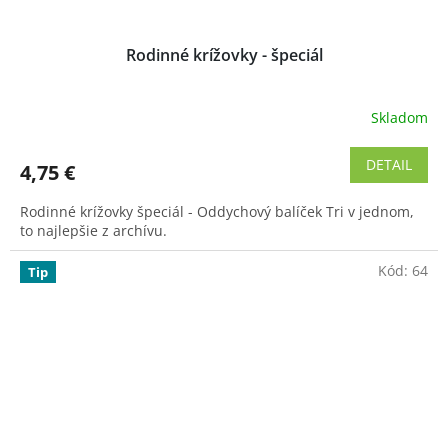
Rodinné krížovky - špeciál
Skladom
Priemerné
hodnotenie
produktu
DETAIL
4,75 €
je
5,0
Rodinné krížovky špeciál - Oddychový balíček Tri v jednom,
z
to najlepšie z archívu.
5
hviezdičiek.
Kód:
64
Tip