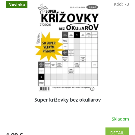
Kód:
73
Novinka
Super krížovky bez okuliarov
Skladom
Priemerné
hodnotenie
produktu
DETAIL