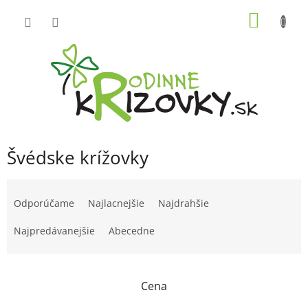
Prejsť
NÁKU
na
obsah
KOŠÍK
Švédske krížovky
R
a
Odporúčame
Najlacnejšie
Najdrahšie
d
e
Najpredávanejšie
Abecedne
n
i
e
Cena
p
r