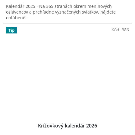
4,5
Kalendár 2025 - Na 365 stranách okrem meninových
z
oslávencov a prehľadne vyznačených sviatkov, nájdete
5
obľúbené...
hviezdičiek.
Kód:
386
Tip
Krížovkový kalendár 2026