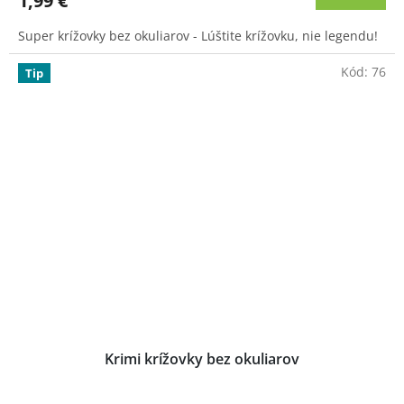
1,99 €
je
4,2
Super krížovky bez okuliarov - Lúštite krížovku, nie legendu!
z
5
Kód:
76
hviezdičiek.
Tip
Krimi krížovky bez okuliarov