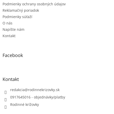
Podmienky ochrany osobných údajov
y
v
Reklamačný poriadok
ý
Podmienky súťaží
p
O nás
i
s
Napíšte nám
u
Kontakt
Facebook
Kontakt
redakcia
@
rodinnekrizovky.sk
0917645016 - objednávky/platby
Rodinné krížovky