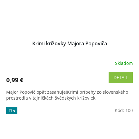
Krimi krížovky Majora Popoviča
Skladom
Priemerné
hodnotenie
produktu
DETAIL
0,99 €
je
4,2
Major Popovič opäť zasahuje!Krimi príbehy zo slovenského
z
prostredia v tajničkách švédskych krížoviek.
5
hviezdičiek.
Kód:
100
Tip