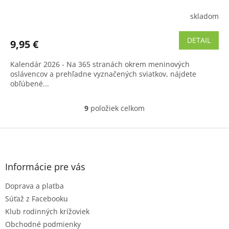
skladom
Priemerné
hodnotenie
produktu
DETAIL
9,95 €
je
4,5
Kalendár 2026 - Na 365 stranách okrem meninových
z
oslávencov a prehľadne vyznačených sviatkov, nájdete
5
obľúbené...
hviezdičiek.
9
položiek celkom
O
v
l
Z
á
á
d
p
a
ä
Informácie pre vás
c
t
i
Doprava a platba
i
e
e
p
Súťaž z Facebooku
r
Klub rodinných krížoviek
v
Obchodné podmienky
k